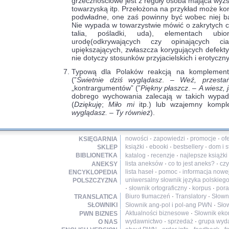
grzecznościowe jest z reguły osoba mająca wy
towarzyską itp. Przełożona na przykład może 
podwładne, one zaś powinny być wobec niej ba
Nie wypada w towarzystwie mówić o zakrytych cz
talia, pośladki, uda), elementach ubior
urodę(odkrywających czy opinających ci
upiększających, zwłaszcza korygujących defekt
nie dotyczy stosunków przyjacielskich i erotyczn
Typową dla Polaków reakcją na komplementy
(”
Świetnie dziś wyglądasz
. –
Weź, przestań
„kontrargumentów” (”
Piękny płaszcz
. –
A wiesz, 
dobrego wychowania zalecają w takich wypad
(
Dziękuję
;
Miło mi
itp.) lub wzajemny kompl
wyglądasz.
–
Ty również
).
nowości
·
zapowiedzi
·
promocje
·
of
KSIĘGARNIA
książki
·
ebooki
·
bestsellery
·
dom i s
SKLEP
katalog
·
recenzje
·
najlepsze książki
BIBLIONETKA
lista aneksów
·
co to jest aneks?
·
czy
ANEKSY
lista haseł
·
pomoc
·
informacja nowej
ENCYKLOPEDIA
uniwersalny słownik języka polskieg
POLSZCZYZNA
·
słownik ortograficzny
·
korpus
·
pora
Biuro tłumaczeń
·
Translatory
·
Słown
TRANSLATICA
Słownik ang-pol i pol-ang PWN
·
Sło
SŁOWNIKI
Aktualności biznesowe
·
Słownik ek
PWN BIZNES
wydawnictwo
·
sprzedaż
·
grupa wyd
O NAS