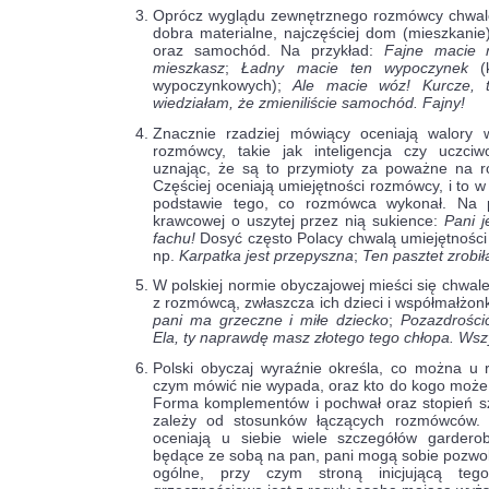
Oprócz wyglądu zewnętrznego rozmówcy chwal
dobra materialne, najczęściej dom (mieszkanie
oraz samochód. Na przykład:
Fajne macie 
mieszkasz
;
Ładny macie ten wypoczynek
(k
wypoczynkowych);
Ale macie wóz! Kurcze, t
wiedziałam, że zmieniliście samochód. Fajny!
Znacznie rzadziej mówiący oceniają walory 
rozmówcy, takie jak inteligencja czy uczciw
uznając, że są to przymioty za poważne na 
Częściej oceniają umiejętności rozmówcy, i to 
podstawie tego, co rozmówca wykonał. Na p
krawcowej o uszytej przez nią sukience:
Pani j
fachu!
Dosyć często Polacy chwalą umiejętności
np.
Karpatka jest przepyszna
;
Ten pasztet zrobi
W polskiej normie obyczajowej mieści się chwal
z rozmówcą, zwłaszcza ich dzieci i współmałżon
pani ma grzeczne i miłe dziecko
;
Pozazdrościć
Ela, ty naprawdę masz złotego tego chłopa. Wszy
Polski obyczaj wyraźnie określa, co można u 
czym mówić nie wypada, oraz kto do kogo może 
Forma komplementów i pochwał oraz stopień s
zależy od stosunków łączących rozmówców. P
oceniają u siebie wiele szczegółów gardero
będące ze sobą na pan, pani mogą sobie pozwol
ogólne, przy czym stroną inicjującą teg