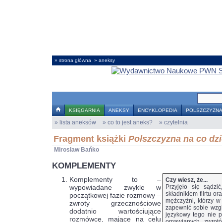
» strona główna
» aneksy
KSIĘGARNIA
ANEKSY
ENCYKLOPEDIA
POLSZCZYZN
» lista aneksów
KARIERA
O NAS
» co to jest aneks?
» czytelnia
Fragment książki
Polszczyzna na co dz
Mirosław Bańko
KOMPLEMENTY
Komplementy to –
Czy wiesz, że...
wypowiadane zwykle w
Przyjęło się sądzi
składnikiem flirtu o
początkowej fazie rozmowy –
mężczyźni, którzy w
zwroty grzecznościowe
zapewnić sobie wzgl
dodatnio wartościujące
językowy tego nie 
rozmówcę, mające na celu
omawianych zwrotó