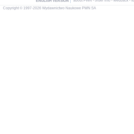
about PWN
·
order info
·
feedback
·
f
ENGLISH VERSION
Copyright © 1997-2026 Wydawnictwo Naukowe PWN SA