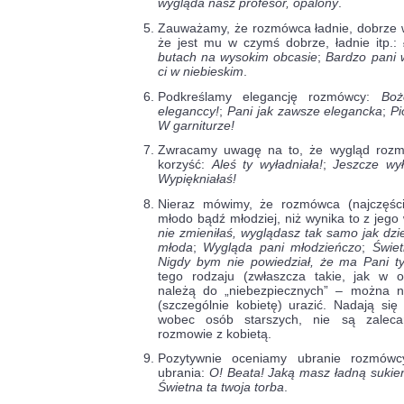
wygląda nasz profesor, opalony
.
Zauważamy, że rozmówca ładnie, dobrze 
że jest mu w czymś dobrze, ładnie itp.:
butach na wysokim obcasie
;
Bardzo pani 
ci w niebieskim
.
Podkreślamy elegancję rozmówcy:
Boż
eleganccy!
;
Pani jak zawsze elegancka
;
Pi
W garniturze!
Zwracamy uwagę na to, że wygląd rozmó
korzyść:
Aleś ty wyładniała!
;
Jeszcze wył
Wypiękniałaś!
Nieraz mówimy, że rozmówca (najczęści
młodo bądź młodziej, niż wynika to z jego
nie zmieniłaś, wyglądasz tak samo jak dzi
młoda
;
Wygląda pani młodzieńczo
;
Świet
Nigdy bym nie powiedział, że ma Pani tyl
tego rodzaju (zwłaszcza takie, jak w os
należą do „niebezpiecznych” – można n
(szczególnie kobietę) urazić. Nadają się
wobec osób starszych, nie są zale
rozmowie z kobietą.
Pozytywnie oceniamy ubranie rozmówc
ubrania:
O! Beata! Jaką masz ładną sukie
Świetna ta twoja torba
.