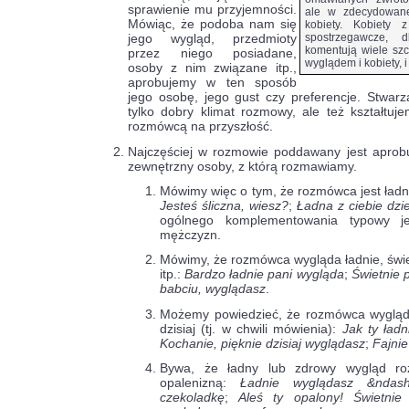
sprawienie mu przyjemności.
ale w zdecydowane
Mówiąc, że podoba nam się
kobiety. Kobiety 
jego wygląd, przedmioty
spostrzegawcze, 
komentują wiele sz
przez niego posiadane,
wyglądem i kobiety, 
osoby z nim związane itp.,
aprobujemy w ten sposób
jego osobę, jego gust czy preferencje. Stwa
tylko dobry klimat rozmowy, ale też kształtuj
rozmówcą na przyszłość.
Najczęściej w rozmowie poddawany jest aprobu
zewnętrzny osoby, z którą rozmawiamy.
Mówimy więc o tym, że rozmówca jest ładny, 
Jesteś śliczna, wiesz?
;
Ładna z ciebie dzi
ogólnego komplementowania typowy je
mężczyzn.
Mówimy, że rozmówca wygląda ładnie, świet
itp.:
Bardzo ładnie pani wygląda
;
Świetnie 
babciu, wyglądasz
.
Możemy powiedzieć, że rozmówca wygląda 
dzisiaj (tj. w chwili mówienia):
Jak ty ładn
Kochanie, pięknie dzisiaj wyglądasz
;
Fajnie
Bywa, że ładny lub zdrowy wygląd r
opalenizną:
Ładnie wyglądasz &ndas
czekoladkę
;
Aleś ty opalony! Świetnie